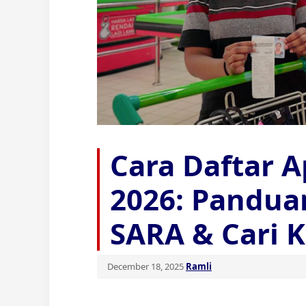
Cara Daftar A
2026: Pandua
SARA & Cari 
December 18, 2025
Ramli