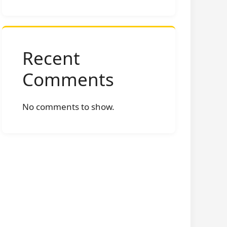
Recent
Comments
No comments to show.