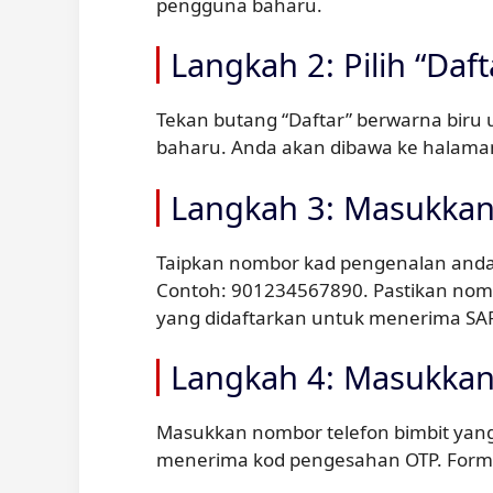
pengguna baharu.
Langkah 2: Pilih “Daf
Tekan butang “Daftar” berwarna bir
baharu. Anda akan dibawa ke halama
Langkah 3: Masukka
Taipkan nombor kad pengenalan anda d
Contoh: 901234567890. Pastikan no
yang didaftarkan untuk menerima SA
Langkah 4: Masukkan
Masukkan nombor telefon bimbit yang
menerima kod pengesahan OTP. Form