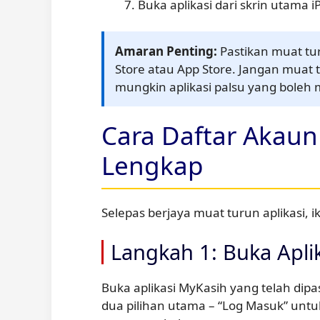
Buka aplikasi dari skrin utama 
Amaran Penting:
Pastikan muat tur
Store atau App Store. Jangan muat 
mungkin aplikasi palsu yang boleh 
Cara Daftar Akau
Lengkap
Selepas berjaya muat turun aplikasi, 
Langkah 1: Buka Apli
Buka aplikasi MyKasih yang telah di
dua pilihan utama – “Log Masuk” untu