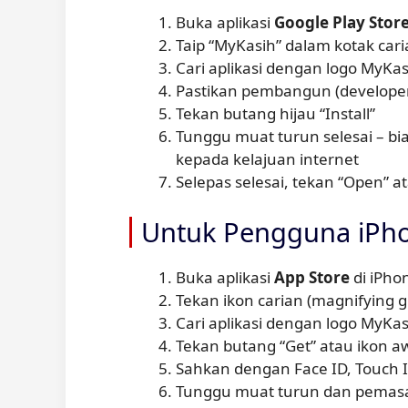
Buka aplikasi
Google Play Stor
Taip “MyKasih” dalam kotak cari
Cari aplikasi dengan logo MyKa
Pastikan pembangun (developer
Tekan butang hijau “Install”
Tunggu muat turun selesai – b
kepada kelajuan internet
Selepas selesai, tekan “Open” at
Untuk Pengguna iPho
Buka aplikasi
App Store
di iPho
Tekan ikon carian (magnifying g
Cari aplikasi dengan logo MyKas
Tekan butang “Get” atau ikon 
Sahkan dengan Face ID, Touch I
Tunggu muat turun dan pemasa