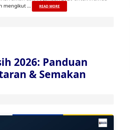
ah mengikut …
READ MORE
sih 2026: Panduan
taran & Semakan