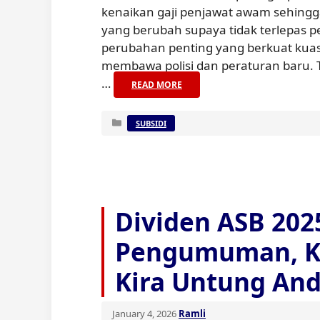
kenaikan gaji penjawat awam sehingga
yang berubah supaya tidak terlepas p
perubahan penting yang berkuat kuasa
membawa polisi dan peraturan baru. 
…
READ MORE
Categories
SUBSIDI
Dividen ASB 2025
Pengumuman, Ka
Kira Untung An
January 4, 2026
Ramli