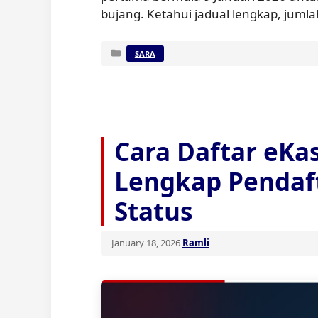
bujang. Ketahui jadual lengkap, juml
Categories
SARA
Cara Daftar eKa
Lengkap Pendaf
Status
January 18, 2026
Ramli