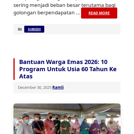
sering menjadi beban besar terutama bagi
golongan berpendapatan …
READ MORE
Categories
SUBSIDI
Bantuan Warga Emas 2026: 10
Program Untuk Usia 60 Tahun Ke
Atas
December 30, 2025
Ramli