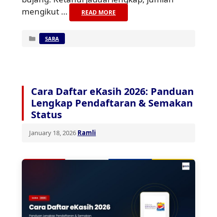
mengikut …
READ MORE
Categories
SARA
Cara Daftar eKasih 2026: Panduan
Lengkap Pendaftaran & Semakan
Status
January 18, 2026
Ramli