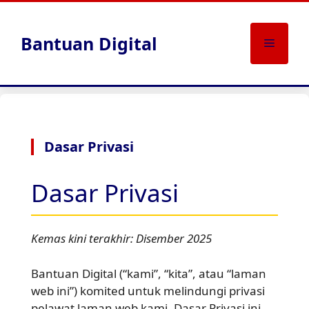
Skip
to
Bantuan Digital
content
Menu
Dasar Privasi
Dasar Privasi
Kemas kini terakhir: Disember 2025
Bantuan Digital (“kami”, “kita”, atau “laman
web ini”) komited untuk melindungi privasi
pelawat laman web kami. Dasar Privasi ini