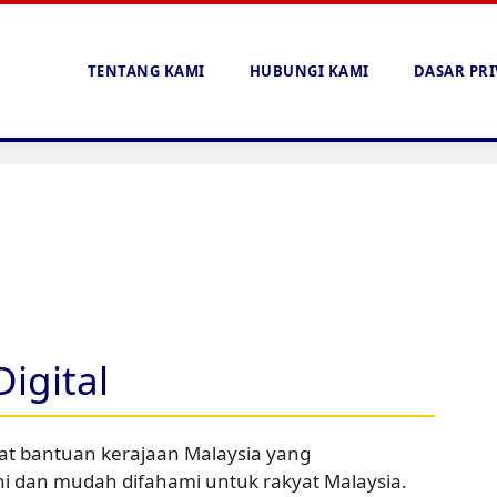
TENTANG KAMI
HUBUNGI KAMI
DASAR PRI
i
igital
at bantuan kerajaan Malaysia yang
i dan mudah difahami untuk rakyat Malaysia.