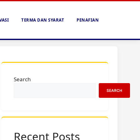
VASI
TERMA DAN SYARAT
PENAFIAN
Search
SEARCH
Recent Posts