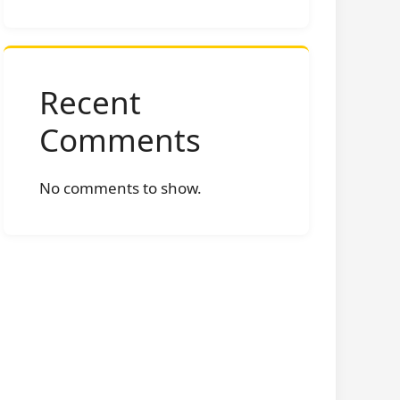
Recent
Comments
No comments to show.