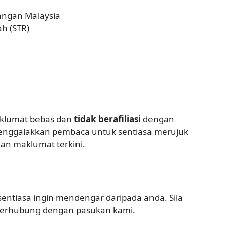
angan Malaysia
h (STR)
aklumat bebas dan
tidak berafiliasi
dengan
enggalakkan pembaca untuk sentiasa merujuk
an maklumat terkini.
entiasa ingin mendengar daripada anda. Sila
erhubung dengan pasukan kami.